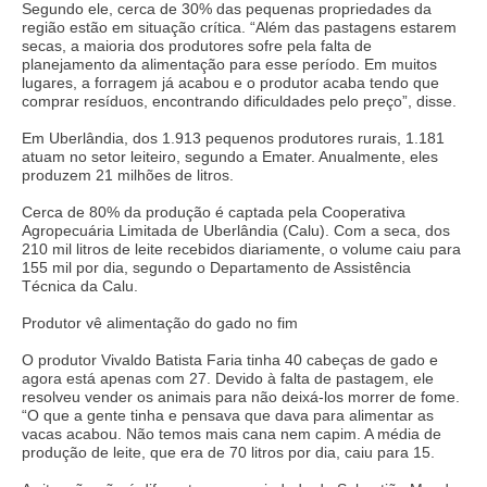
Segundo ele, cerca de 30% das pequenas propriedades da
região estão em situação crítica. “Além das pastagens estarem
secas, a maioria dos produtores sofre pela falta de
planejamento da alimentação para esse período. Em muitos
lugares, a forragem já acabou e o produtor acaba tendo que
comprar resíduos, encontrando dificuldades pelo preço”, disse.
Em Uberlândia, dos 1.913 pequenos produtores rurais, 1.181
atuam no setor leiteiro, segundo a Emater. Anualmente, eles
produzem 21 milhões de litros.
Cerca de 80% da produção é captada pela Cooperativa
Agropecuária Limitada de Uberlândia (Calu). Com a seca, dos
210 mil litros de leite recebidos diariamente, o volume caiu para
155 mil por dia, segundo o Departamento de Assistência
Técnica da Calu.
Produtor vê alimentação do gado no fim
O produtor Vivaldo Batista Faria tinha 40 cabeças de gado e
agora está apenas com 27. Devido à falta de pastagem, ele
resolveu vender os animais para não deixá-los morrer de fome.
“O que a gente tinha e pensava que dava para alimentar as
vacas acabou. Não temos mais cana nem capim. A média de
produção de leite, que era de 70 litros por dia, caiu para 15.