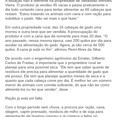
A situação não é diferente na propriedade de Sebastião Mendes
Vieira. O produtor já vendeu 45 vacas e passa praticamente o
dia todo cortando cana para tentar alimentar as 60 cabeças que
restam. “Estou tratando os animais com cana e com ração para
substituir o pasto. Não sei mais o que fazer.”
Em outra propriedade rural, das 16 cabeças de gado uma
morreu e outra teve que ser vendida. A preocupação do
produtor é com a cana que dá somente para mais 20 dias. “O
ano passado, nessa mesma época, usei 200 quilos por dia para
auxiliar na alimentação do gado. Agora, já são cerca de 500
quilos. A cana já está no fim”, afirmou Remi Alves da Silva.
De acordo com o engenheiro agrônomo da Emater, Gilberto
Carlos de Freitas, é importante que o proprietário rural se
planeje para uma possível seca. “Ele tem que saber quanto de
resíduos ele precisa para alimentar a quantidade de gado que
ele possui. Ele tem que planejar quantos meses de seca e a
quanto que cada cabeça come por dia. É melhor ter um número
menor de animais com comida suficiente, do que não ter como
alimentá-los ou ter que vender”, disse.
Ração já está em falta
Com o longo período sem chuva, a procura por ração, cana,
silagem, capim prensado, resíduos de milho e de soja para
alimentação de bovinos cresceu e já começa a faltar no