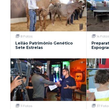
8 Fotos
14 Foto
Leilão Patrimônio Genético
Preparat
Sete Estrelas
Expogra
11 Fotos
37 Foto