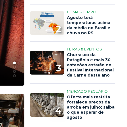
CLIMA & TEMPO
Agosto terá
temperaturas acima
2
da média no Brasil e
chuva no RS
FEIRAS & EVENTOS
Churrasco da
Patagônia e mais 30
14 FOTOS
estações estarão no
3
Julgamento Gir
Festival Internacional
da Carne deste ano
MERCADO PECUÁRIO
Oferta mais restrita
fortalece preços da
arroba em julho; saiba
4
o que esperar de
agosto