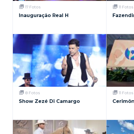
17 Fotos
11 Fotos
Inauguração Real H
Fazendi
8 Fotos
11 Fotos
Show Zezé Di Camargo
Cerimôn