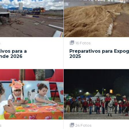
s
16 Fotos
ivos para a
Preparativos para Expo
nde 2026
2025
s
24 Fotos