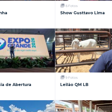
6 Fotos
nha
Show Gusttavo Lima
9 Fotos
ia de Abertura
Leilão QM LB