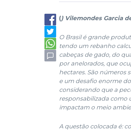
(
) Vilemondes Garcia d
O Brasil é grande produt
tendo um rebanho calcu
cabeças de gado, do qua
por anelorados, que oc
hectares. São números si
e um desafio enorme do 
considerando que a pecuá
responsabilizada como 
impactam o meio ambie
A questão colocada é: 