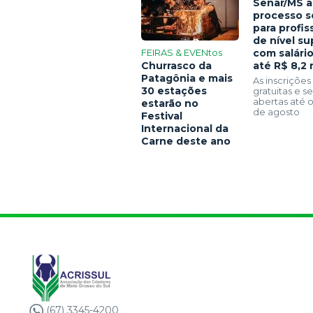
Senar/MS a
processo s
para profis
de nível su
FEIRAS & EVENtos
com salári
Churrasco da
até R$ 8,2 
Patagônia e mais
As inscrições
30 estações
gratuitas e 
abertas até o
estarão no
de agosto
Festival
Internacional da
Carne deste ano
(67) 3345-4200