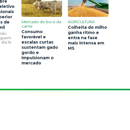
bre
eletivo
sionais
perior
os de
Mercado do boi e da
AGRICULTURA
carne
mil
Colheita do milho
Consumo
ganha ritmo e
 são
favorável e
entra na fase
seguem
escalas curtas
 dia 14
mais intensa em
sustentam gado
MS
gordo e
impulsionam o
mercado