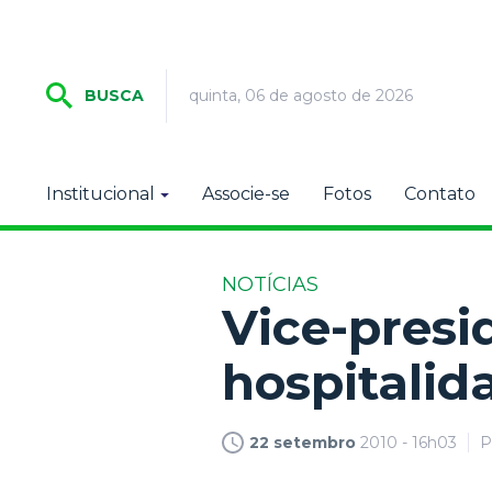
quinta, 06 de agosto de 2026
BUSCA
Institucional
Associe-se
Fotos
Contato
NOTÍCIAS
Vice-presi
hospitalid
22 setembro
2010 - 16h03
P