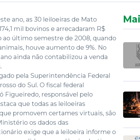
Mai
te ano, as 30 leiloeiras de Mato
74,1 mil bovinos e arrecadaram R$
ão ao último semestre de 2008, quando
l animais, houve aumento de 9%. No
 ano ainda não contabilizou a venda
.
lgado pela Superintendência Federal
osso do Sul. O fiscal federal
jó Figueiredo, responsável pelo
taca que todas as leiloeiras
s que promovem certames virtuais, são
Ministério os dados das
nário exige que a leiloeira informe o