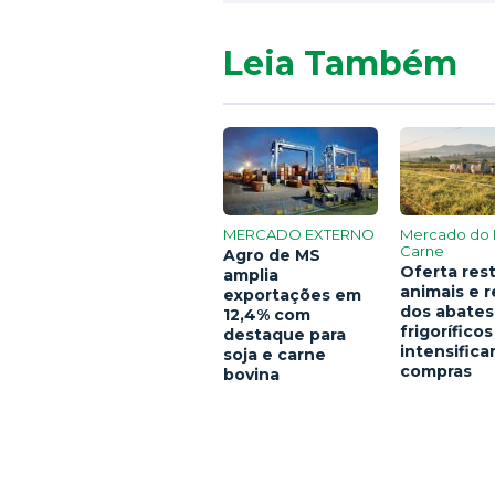
Leia Também
MERCADO EXTERNO
Mercado do 
Carne
Agro de MS
Oferta rest
amplia
animais e 
exportações em
dos abates
12,4% com
frigoríficos
destaque para
intensific
soja e carne
compras
bovina