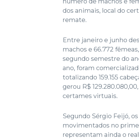
número de machos e fême
dos animais, local do cer
remate.
Entre janeiro e junho de
machos e 66.772 fêmeas, 
segundo semestre do ano
ano, foram comercializad
totalizando 159.155 cabe
gerou R$ 129.280.080,00
certames virtuais.
Segundo Sérgio Feijó, os
movimentados no primei
representam ainda o real v