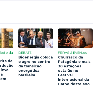
Boi e da
DEBATE
FEIRAS & EVENtos
Bioenergia coloca
Churrasco da
rita de
o agro no centro
Patagônia e mais
redução
da transição
30 estações
 leva
energética
estarão no
 a
brasileira
Festival
arem
Internacional da
Carne deste ano