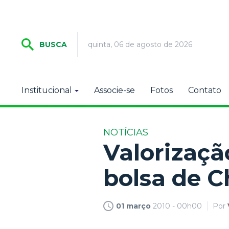
quinta, 06 de agosto de 2026
BUSCA
Institucional
Associe-se
Fotos
Contato
NOTÍCIAS
Valorizaçã
bolsa de C
01 março
2010 - 00h00
Por