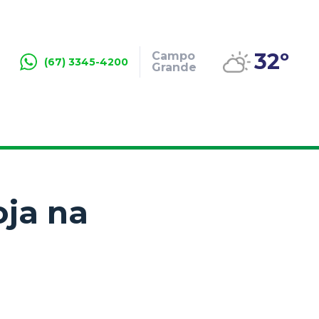
32º
Campo
(67) 3345-4200
Grande
oja na