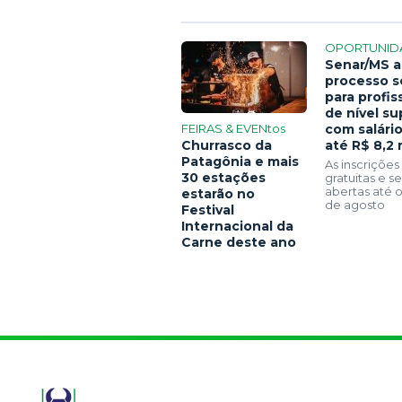
OPORTUNID
Senar/MS a
processo s
para profis
de nível su
FEIRAS & EVENtos
com salári
Churrasco da
até R$ 8,2 
Patagônia e mais
As inscrições
30 estações
gratuitas e 
abertas até o
estarão no
de agosto
Festival
Internacional da
Carne deste ano