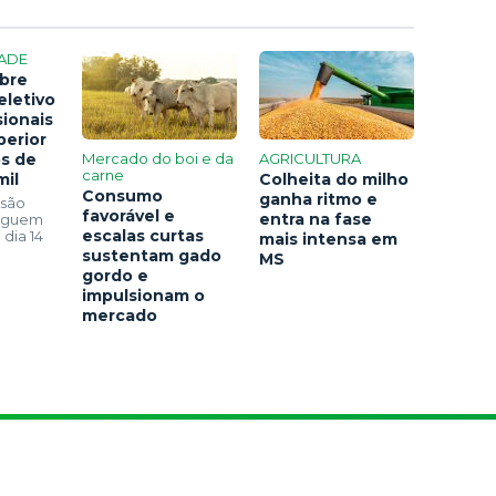
ADE
bre
eletivo
sionais
perior
os de
Mercado do boi e da
AGRICULTURA
carne
mil
Colheita do milho
Consumo
ganha ritmo e
 são
favorável e
entra na fase
seguem
escalas curtas
 dia 14
mais intensa em
sustentam gado
MS
gordo e
impulsionam o
mercado