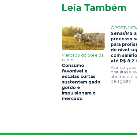
Leia Também
OPORTUNID
Senar/MS a
processo s
para profis
de nível su
Mercado do boi e da
com salári
carne
até R$ 8,2 
Consumo
As inscrições
favorável e
gratuitas e 
escalas curtas
abertas até o
de agosto
sustentam gado
gordo e
impulsionam o
mercado