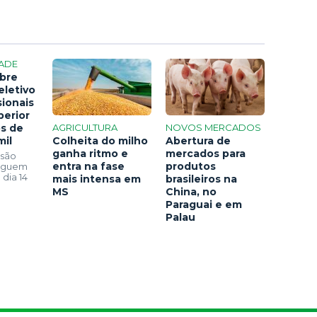
ADE
bre
eletivo
sionais
perior
os de
AGRICULTURA
NOVOS MERCADOS
mil
Colheita do milho
Abertura de
ganha ritmo e
mercados para
 são
entra na fase
produtos
seguem
 dia 14
mais intensa em
brasileiros na
MS
China, no
Paraguai e em
Palau