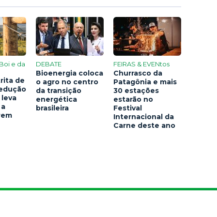
Boi e da
DEBATE
FEIRAS & EVENtos
Bioenergia coloca
Churrasco da
rita de
o agro no centro
Patagônia e mais
redução
da transição
30 estações
 leva
energética
estarão no
 a
brasileira
Festival
arem
Internacional da
Carne deste ano