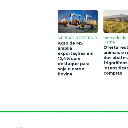
MERCADO EXTERNO
Mercado do 
Carne
Agro de MS
Oferta rest
amplia
animais e 
exportações em
dos abates
12,4% com
frigoríficos
destaque para
intensific
soja e carne
compras
bovina