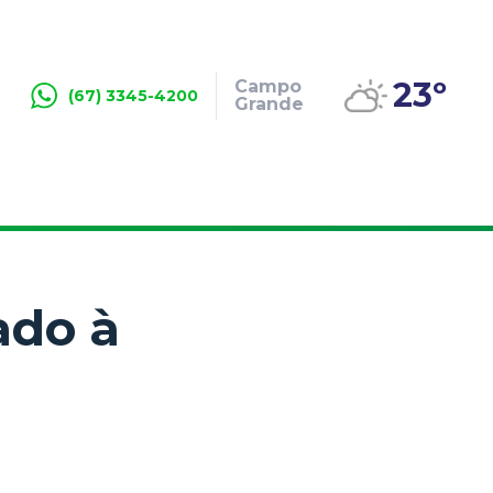
23º
Campo
(67) 3345-4200
Grande
ado à