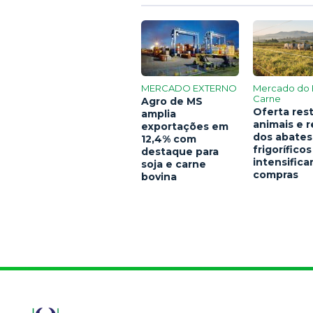
MERCADO EXTERNO
Mercado do 
Carne
Agro de MS
Oferta rest
amplia
animais e 
exportações em
dos abates
12,4% com
frigoríficos
destaque para
intensific
soja e carne
compras
bovina