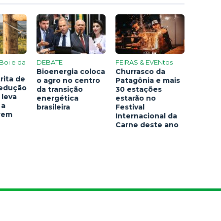
Boi e da
DEBATE
FEIRAS & EVENtos
Bioenergia coloca
Churrasco da
rita de
o agro no centro
Patagônia e mais
redução
da transição
30 estações
 leva
energética
estarão no
 a
brasileira
Festival
arem
Internacional da
Carne deste ano