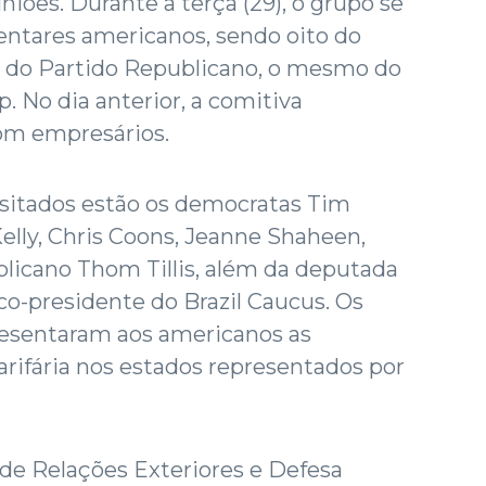
uniões. Durante a terça (29), o grupo se
ntares americanos, sendo oito do
 do Partido Republicano, o mesmo do
 No dia anterior, a comitiva
com empresários.
isitados estão os democratas Tim
elly, Chris Coons, Jeanne Shaheen,
blicano Thom Tillis, além da deputada
o-presidente do Brazil Caucus. Os
resentaram aos americanos as
rifária nos estados representados por
de Relações Exteriores e Defesa