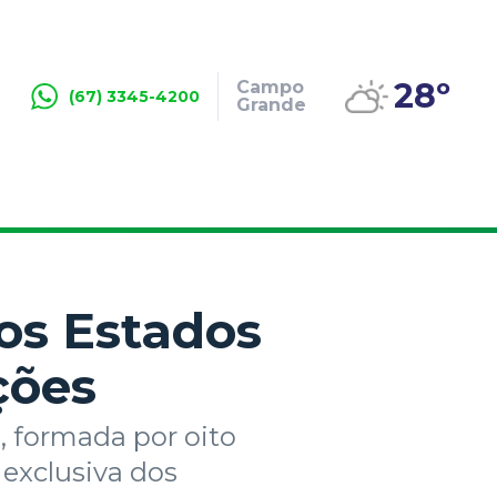
28º
Campo
(67) 3345-4200
Grande
os Estados
ções
, formada por oito
é exclusiva dos