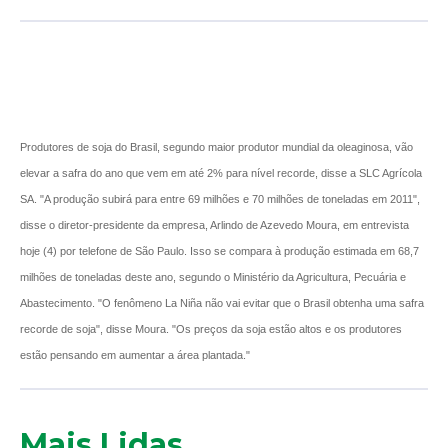
Produtores de soja do Brasil, segundo maior produtor mundial da oleaginosa, vão
elevar a safra do ano que vem em até 2% para nível recorde, disse a SLC Agrícola
SA. "A produção subirá para entre 69 milhões e 70 milhões de toneladas em 2011",
disse o diretor-presidente da empresa, Arlindo de Azevedo Moura, em entrevista
hoje (4) por telefone de São Paulo. Isso se compara à produção estimada em 68,7
milhões de toneladas deste ano, segundo o Ministério da Agricultura, Pecuária e
Abastecimento. "O fenômeno La Niña não vai evitar que o Brasil obtenha uma safra
recorde de soja", disse Moura. "Os preços da soja estão altos e os produtores
estão pensando em aumentar a área plantada."
Mais Lidas