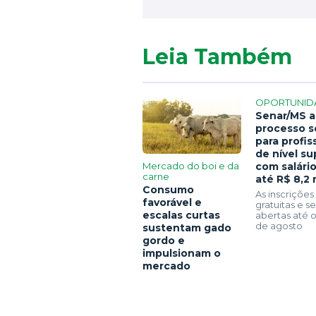
Leia Também
OPORTUNID
Senar/MS a
processo s
para profis
de nível su
Mercado do boi e da
com salári
carne
até R$ 8,2 
Consumo
As inscrições
favorável e
gratuitas e 
escalas curtas
abertas até o
de agosto
sustentam gado
gordo e
impulsionam o
mercado