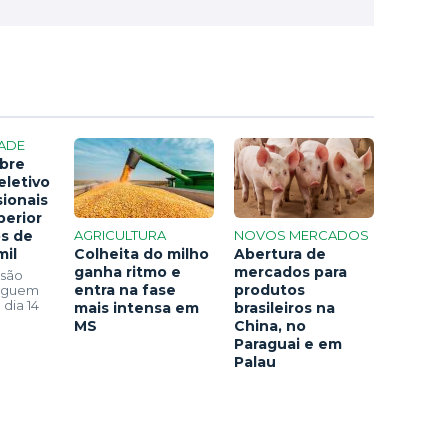
ADE
bre
eletivo
sionais
perior
os de
AGRICULTURA
NOVOS MERCADOS
mil
Colheita do milho
Abertura de
ganha ritmo e
mercados para
 são
entra na fase
produtos
seguem
 dia 14
mais intensa em
brasileiros na
MS
China, no
Paraguai e em
Palau