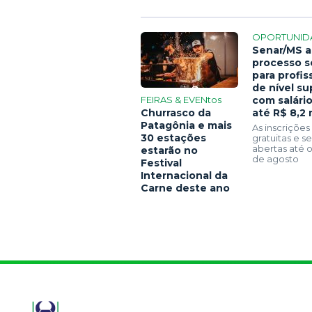
OPORTUNID
Senar/MS a
processo s
para profis
de nível su
FEIRAS & EVENtos
com salári
Churrasco da
até R$ 8,2 
Patagônia e mais
As inscrições
30 estações
gratuitas e 
abertas até o
estarão no
de agosto
Festival
Internacional da
Carne deste ano