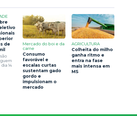
ADE
bre
eletivo
sionais
perior
os de
Mercado do boi e da
AGRICULTURA
carne
mil
Colheita do milho
Consumo
ganha ritmo e
 são
favorável e
entra na fase
seguem
escalas curtas
 dia 14
mais intensa em
sustentam gado
MS
gordo e
impulsionam o
mercado