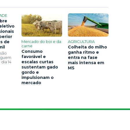
ADE
bre
eletivo
sionais
perior
os de
Mercado do boi e da
AGRICULTURA
carne
mil
Colheita do milho
Consumo
ganha ritmo e
 são
favorável e
entra na fase
seguem
escalas curtas
 dia 14
mais intensa em
sustentam gado
MS
gordo e
impulsionam o
mercado