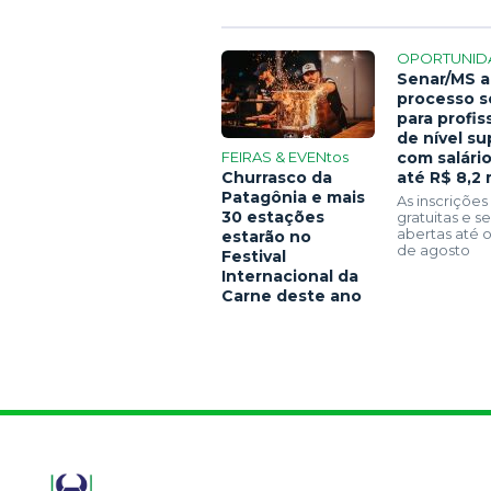
OPORTUNID
Senar/MS a
processo s
para profis
de nível su
FEIRAS & EVENtos
com salári
Churrasco da
até R$ 8,2 
Patagônia e mais
As inscrições
30 estações
gratuitas e 
abertas até o
estarão no
de agosto
Festival
Internacional da
Carne deste ano