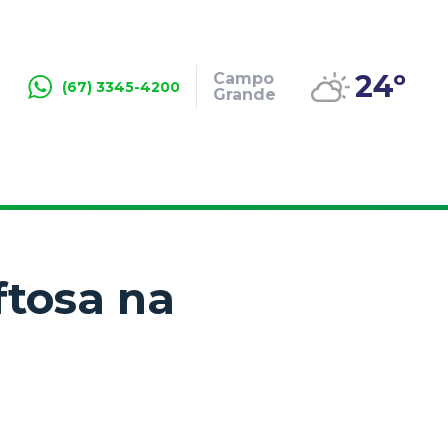
24º
Campo
(67) 3345-4200
Grande
ftosa na