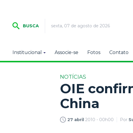
sexta, 07 de agosto de 2026
BUSCA
Institucional
Associe-se
Fotos
Contato
NOTÍCIAS
OIE confir
China
27 abril
2010 - 00h00
Por
Su