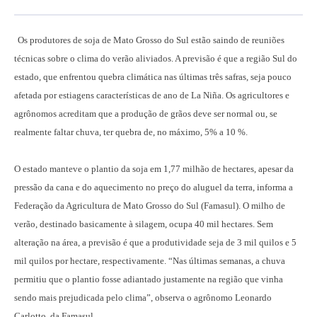
Os produtores de soja de Mato Grosso do Sul estão saindo de reuniões
técnicas sobre o clima do verão aliviados. A previsão é que a região Sul do
estado, que enfrentou quebra climática nas últimas três safras, seja pouco
afetada por estiagens características de ano de La Niña. Os agricultores e
agrônomos acreditam que a produção de grãos deve ser normal ou, se
realmente faltar chuva, ter quebra de, no máximo, 5% a 10 %.
O estado manteve o plantio da soja em 1,77 milhão de hectares, apesar da
pressão da cana e do aquecimento no preço do aluguel da terra, informa a
Federação da Agricultura de Mato Grosso do Sul (Famasul). O milho de
verão, destinado basicamente à silagem, ocupa 40 mil hectares. Sem
alteração na área, a previsão é que a produtividade seja de 3 mil quilos e 5
mil quilos por hectare, respectivamente. “Nas últimas semanas, a chuva
permitiu que o plantio fosse adiantado justamente na região que vinha
sendo mais prejudicada pelo clima”, observa o agrônomo Leonardo
Carlotto, da Famasul.