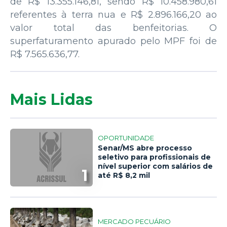
de R$ 13.355.146,81, sendo R$ 10.458.980,61
referentes à terra nua e R$ 2.896.166,20 ao
valor total das benfeitorias. O
superfaturamento apurado pelo MPF foi de
R$ 7.565.636,77.
Mais Lidas
OPORTUNIDADE
Senar/MS abre processo
seletivo para profissionais de
nível superior com salários de
1
até R$ 8,2 mil
MERCADO PECUÁRIO