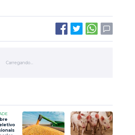
ADE
bre
eletivo
sionais