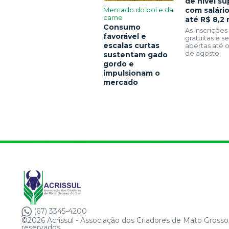
de nível su
Mercado do boi e da
com salári
carne
até R$ 8,2 
Consumo
As inscrições
favorável e
gratuitas e 
escalas curtas
abertas até o
de agosto
sustentam gado
gordo e
impulsionam o
mercado
(67) 3345-4200
©2026 Acrissul - Associação dos Criadores de Mato Grosso 
reservados