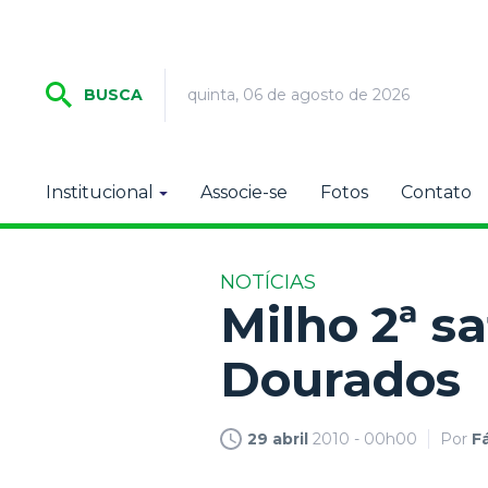
quinta, 06 de agosto de 2026
BUSCA
Institucional
Associe-se
Fotos
Contato
NOTÍCIAS
Milho 2ª s
Dourados
29 abril
2010 - 00h00
Por
F