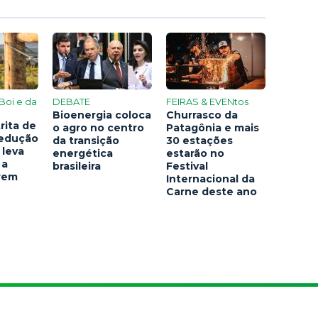
Boi e da
DEBATE
FEIRAS & EVENtos
Bioenergia coloca
Churrasco da
rita de
o agro no centro
Patagônia e mais
redução
da transição
30 estações
 leva
energética
estarão no
 a
brasileira
Festival
arem
Internacional da
Carne deste ano