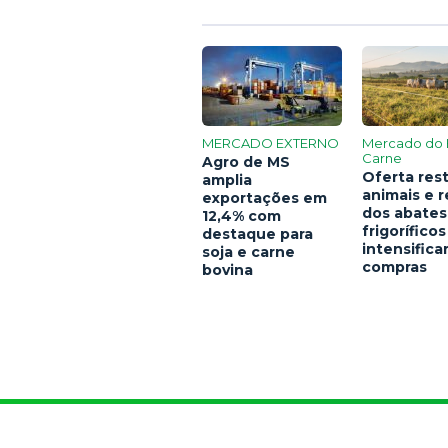
MERCADO EXTERNO
Mercado do 
Carne
Agro de MS
Oferta rest
amplia
animais e 
exportações em
dos abates
12,4% com
frigoríficos
destaque para
intensific
soja e carne
compras
bovina