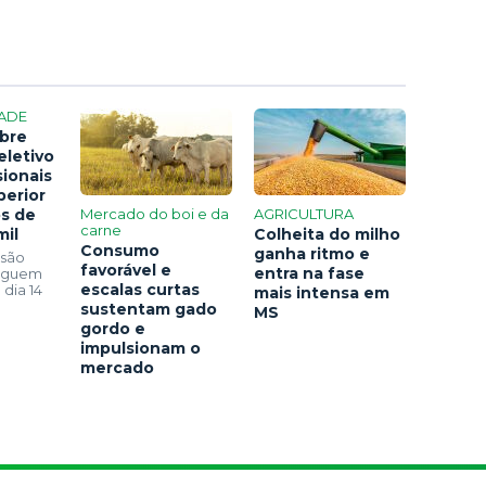
ADE
bre
eletivo
sionais
perior
os de
Mercado do boi e da
AGRICULTURA
carne
mil
Colheita do milho
Consumo
ganha ritmo e
 são
favorável e
entra na fase
seguem
escalas curtas
 dia 14
mais intensa em
sustentam gado
MS
gordo e
impulsionam o
mercado