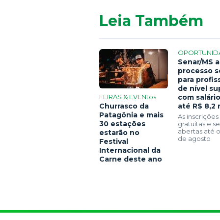
Leia Também
OPORTUNID
Senar/MS a
processo s
para profis
de nível su
FEIRAS & EVENtos
com salári
Churrasco da
até R$ 8,2 
Patagônia e mais
As inscrições
30 estações
gratuitas e 
abertas até o
estarão no
de agosto
Festival
Internacional da
Carne deste ano