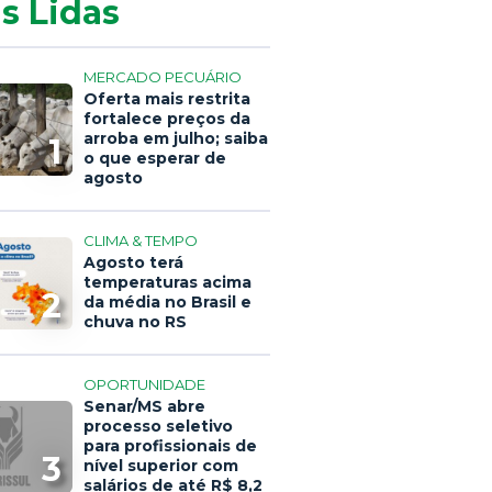
s Lidas
MERCADO PECUÁRIO
Oferta mais restrita
fortalece preços da
arroba em julho; saiba
1
o que esperar de
agosto
CLIMA & TEMPO
Agosto terá
temperaturas acima
2
da média no Brasil e
chuva no RS
OPORTUNIDADE
Senar/MS abre
processo seletivo
para profissionais de
3
nível superior com
salários de até R$ 8,2