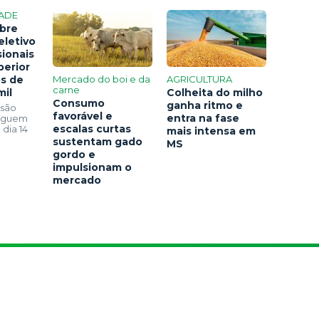
ADE
bre
eletivo
sionais
perior
os de
Mercado do boi e da
AGRICULTURA
carne
mil
Colheita do milho
Consumo
ganha ritmo e
 são
favorável e
entra na fase
seguem
escalas curtas
 dia 14
mais intensa em
sustentam gado
MS
gordo e
impulsionam o
mercado