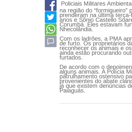
Policiais Militares Ambient
na região do “formigueiro” 
prenderam na última terça-
anos e Sônio Castello Soar
Corumbá. Eles estavam fur
Nhecolândia.
Com os ladrões, a PMA apr
de furto. Os proprietários
reconhecer os animais e os 
ainda estão procurando ou
furtados.
De acordo com o depoimento
alguns animais. A Polícia Mi
patrulhamento ostensivo pa
provenientes do abate clan
já que existem denúncias d
Paiaguás.