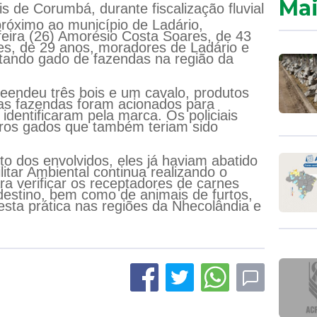
Mai
ais de Corumbá, durante fiscalização fluvial
próximo ao município de Ladário,
feira (26) Amorésio Costa Soares, de 43
es, de 29 anos, moradores de Ladário e
tando gado de fazendas na região da
eendeu três bois e um cavalo, produtos
 das fazendas foram acionados para
identificaram pela marca. Os policiais
tros gados que também teriam sido
 dos envolvidos, eles já haviam abatido
litar Ambiental continua realizando o
ra verificar os receptadores de carnes
destino, bem como de animais de furtos,
esta prática nas regiões da Nhecolândia e