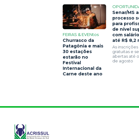
OPORTUNID
Senar/MS a
processo s
para profis
de nível su
FEIRAS & EVENtos
com salári
Churrasco da
até R$ 8,2 
Patagônia e mais
As inscrições
30 estações
gratuitas e 
abertas até o
estarão no
de agosto
Festival
Internacional da
Carne deste ano