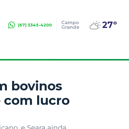
27º
Campo
(67) 3345-4200
Grande
m bovinos
e com lucro
icano, e Seara ainda