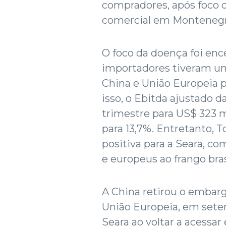
compradores, após foco d
comercial em Montenegr
O foco da doença foi en
importadores tiveram um
China e União Europeia 
isso, o Ebitda ajustado d
trimestre para US$ 323 m
para 13,7%. Entretanto, 
positiva para a Seara, c
e europeus ao frango bras
A China retirou o embar
União Europeia, em sete
Seara ao voltar a acessa