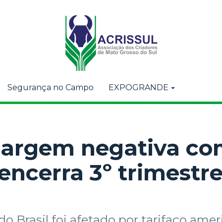
Segurança no Campo
EXPOGRANDE
argem negativa co
encerra 3º trimestr
o Brasil foi afetado por tarifaço amer