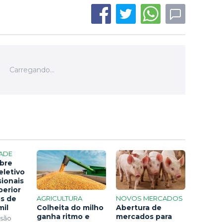
ADE
bre
eletivo
sionais
perior
os de
AGRICULTURA
NOVOS MERCADOS
mil
Colheita do milho
Abertura de
ganha ritmo e
mercados para
 são