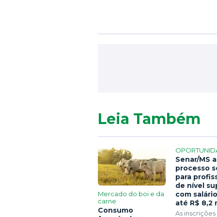
Leia Também
OPORTUNID
Senar/MS a
processo s
para profis
de nível su
Mercado do boi e da
com salári
carne
até R$ 8,2 
Consumo
As inscrições