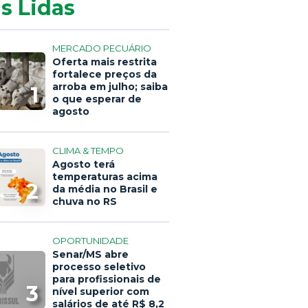
s Lidas
MERCADO PECUÁRIO
Oferta mais restrita
fortalece preços da
arroba em julho; saiba
1
o que esperar de
agosto
CLIMA & TEMPO
Agosto terá
temperaturas acima
2
da média no Brasil e
chuva no RS
OPORTUNIDADE
Senar/MS abre
processo seletivo
para profissionais de
3
nível superior com
salários de até R$ 8,2