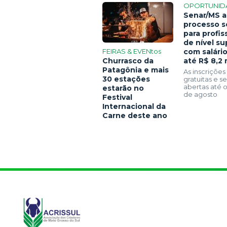
OPORTUNID
Senar/MS a
processo s
para profis
de nível su
FEIRAS & EVENtos
com salári
Churrasco da
até R$ 8,2 
Patagônia e mais
As inscrições
30 estações
gratuitas e 
abertas até o
estarão no
de agosto
Festival
Internacional da
Carne deste ano