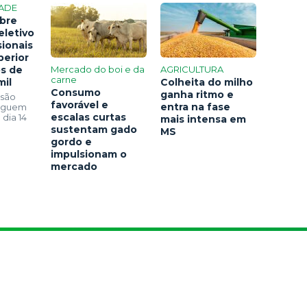
ADE
bre
eletivo
sionais
perior
os de
Mercado do boi e da
AGRICULTURA
carne
mil
Colheita do milho
Consumo
ganha ritmo e
 são
favorável e
entra na fase
seguem
escalas curtas
 dia 14
mais intensa em
sustentam gado
MS
gordo e
impulsionam o
mercado