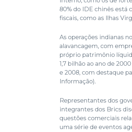
interno, como os de for
80% do IDE chinês está 
fiscais, como as Ilhas Vir
As operações indianas no
alavancagem, com empres
próprio patrimônio líqui
1,7 bilhão ao ano de 200
e 2008, com destaque par
Informação).
Representantes dos gove
integrantes dos Brics dis
questões comerciais rela
uma série de eventos ag