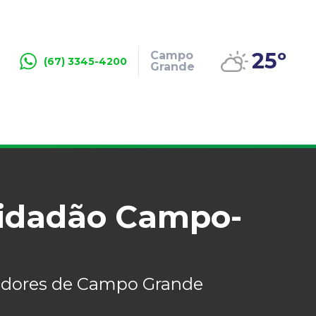
25º
Campo
(67) 3345-4200
Grande
"Cidadão Campo-
readores de Campo Grande