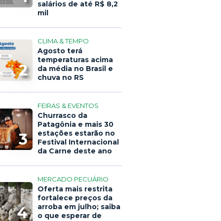
salários de até R$ 8,2
mil
CLIMA & TEMPO
Agosto terá
temperaturas acima
2
da média no Brasil e
chuva no RS
FEIRAS & EVENTOS
Churrasco da
Patagônia e mais 30
estações estarão no
3
Festival Internacional
da Carne deste ano
MERCADO PECUÁRIO
Oferta mais restrita
fortalece preços da
arroba em julho; saiba
4
o que esperar de