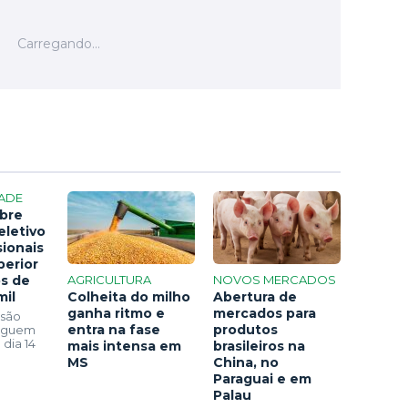
ADE
bre
eletivo
sionais
perior
os de
AGRICULTURA
NOVOS MERCADOS
mil
Colheita do milho
Abertura de
ganha ritmo e
mercados para
 são
entra na fase
produtos
seguem
 dia 14
mais intensa em
brasileiros na
MS
China, no
Paraguai e em
Palau