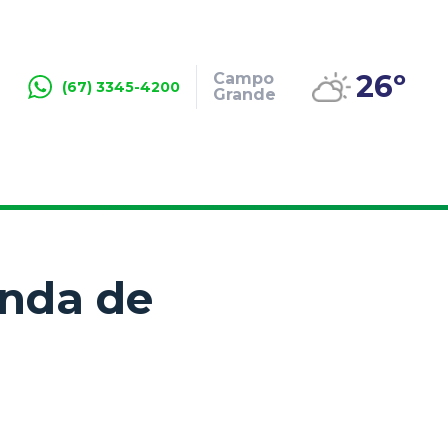
26º
Campo
(67) 3345-4200
Grande
anda de