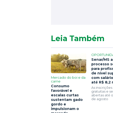
Leia Também
OPORTUNID
Senar/MS a
processo s
para profis
de nível su
Mercado do boi e da
com salári
carne
até R$ 8,2 
Consumo
As inscrições
favorável e
gratuitas e 
escalas curtas
abertas até o
de agosto
sustentam gado
gordo e
impulsionam o