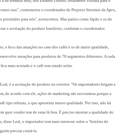
i a da fórmula Indy, nos Estados Unidos, totalmente voltada para o
ivemos isso", comemorou o coordenador de Projetos Setoriais da Apex,
o prioritário para nós", acrescentou. Mas países como Japão e os do
sse e aceitação do produto brasileiro, conforme o coordenador.
 o foco das atuações no caso dos cafés é os de maior qualidade,
esenvolve atuações para produtos de 70 segmentos diferentes. A cada
 fica mais acirrada e o café tem estado nelas.
Leal, é a aceitação do produto no exterior. "Os importadores brigam a
sim, de acordo com ele, ações de marketing são necessárias porque a
afé tipo robusta, o que apresenta menor qualidade. Por isso, não há
 quer vender tem de estar lá fora. É preciso mostrar a qualidade do
, disse Leal, o importador tem mais interesse sobre a "história do
lguém precisa contá-la.