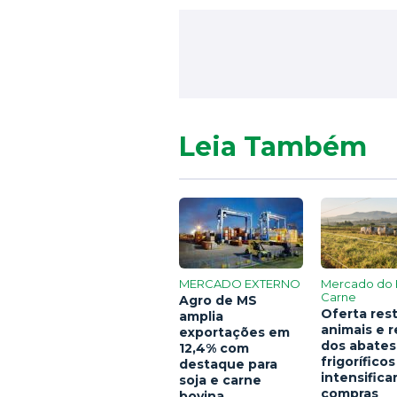
Leia Também
MERCADO EXTERNO
Mercado do 
Carne
Agro de MS
Oferta rest
amplia
animais e 
exportações em
dos abates
12,4% com
frigoríficos
destaque para
intensific
soja e carne
compras
bovina