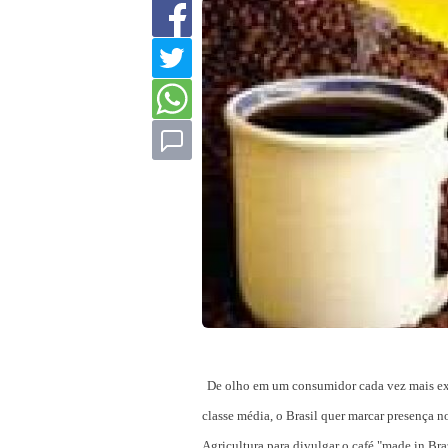
De olho em um consumidor cada vez mais exig
classe média, o Brasil quer marcar presença 
Agricultura para divulgar o café "made in Bra