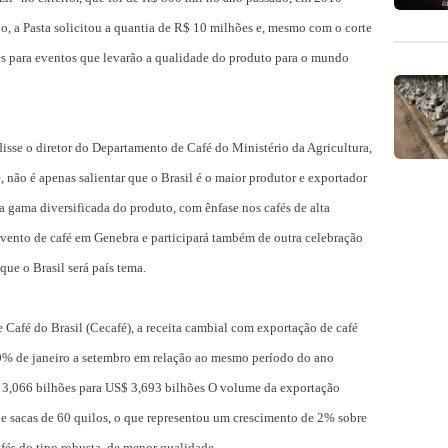
o, a Pasta solicitou a quantia de R$ 10 milhões e, mesmo com o corte
s para eventos que levarão a qualidade do produto para o mundo
isse o diretor do Departamento de Café do Ministério da Agricultura,
, não é apenas salientar que o Brasil é o maior produtor e exportador
a gama diversificada do produto, com ênfase nos cafés de alta
evento de café em Genebra e participará também de outra celebração
ue o Brasil será país tema.
Café do Brasil (Cecafé), a receita cambial com exportação de café
20% de janeiro a setembro em relação ao mesmo período do ano
 3,066 bilhões para US$ 3,693 bilhões O volume da exportação
 de sacas de 60 quilos, o que representou um crescimento de 2% sobre
afés do tipo robusta, de menor qualidade.