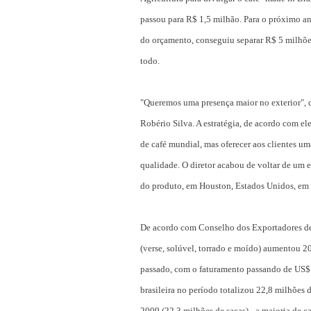
passou para R$ 1,5 milhão. Para o próximo an
do orçamento, conseguiu separar R$ 5 milhõe
todo.
"Queremos uma presença maior no exterior", d
Robério Silva. A estratégia, de acordo com ele
de café mundial, mas oferecer aos clientes um
qualidade. O diretor acabou de voltar de um 
do produto, em Houston, Estados Unidos, em q
De acordo com Conselho dos Exportadores de 
(verse, solúvel, torrado e moído) aumentou 
passado, com o faturamento passando de US$
brasileira no período totalizou 22,8 milhões
2009 (22,3 milhões de sacas) - a maioria de c