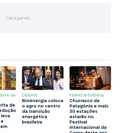
Boi e da
DEBATE
FEIRAS & EVENtos
Bioenergia coloca
Churrasco da
rita de
o agro no centro
Patagônia e mais
redução
da transição
30 estações
 leva
energética
estarão no
 a
brasileira
Festival
arem
Internacional da
Carne deste ano