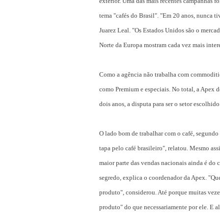
exterior. Uma das mais recentes campanhas fo
tema "cafés do Brasil". "Em 20 anos, nunca t
Juarez Leal. "Os Estados Unidos são o mercad
Norte da Europa mostram cada vez mais intere
Como a agência não trabalha com commodities,
como Premium e especiais. No total, a Apex d
dois anos, a disputa para ser o setor escolhido
O lado bom de trabalhar com o café, segundo 
tapa pelo café brasileiro", relatou. Mesmo as
maior parte das vendas nacionais ainda é do c
segredo, explica o coordenador da Apex. "Quem
produto", considerou. Até porque muitas vezes
produto" do que necessariamente por ele. E a