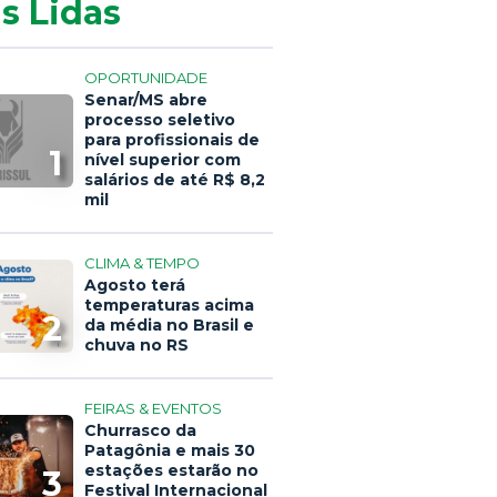
s Lidas
OPORTUNIDADE
Senar/MS abre
processo seletivo
para profissionais de
1
nível superior com
salários de até R$ 8,2
mil
CLIMA & TEMPO
Agosto terá
temperaturas acima
2
da média no Brasil e
chuva no RS
FEIRAS & EVENTOS
Churrasco da
Patagônia e mais 30
estações estarão no
3
Festival Internacional