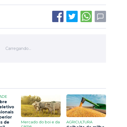
ADE
bre
eletivo
sionais
perior
os de
Mercado do boi e da
AGRICULTURA
carne