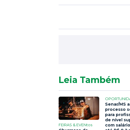
Leia Também
OPORTUNID
Senar/MS a
processo s
para profis
de nível su
FEIRAS & EVENtos
com salári