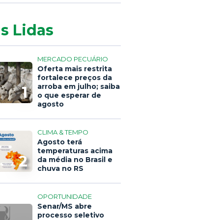
s Lidas
MERCADO PECUÁRIO
Oferta mais restrita
fortalece preços da
arroba em julho; saiba
1
o que esperar de
agosto
CLIMA & TEMPO
Agosto terá
temperaturas acima
2
da média no Brasil e
chuva no RS
OPORTUNIDADE
Senar/MS abre
processo seletivo