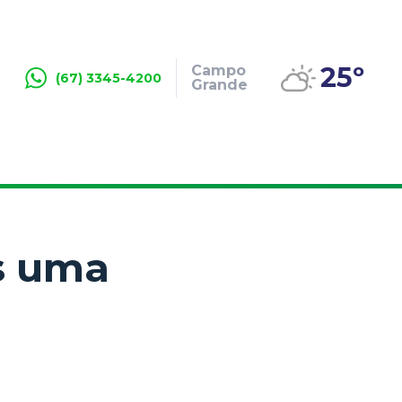
25º
Campo
(67) 3345-4200
Grande
s uma