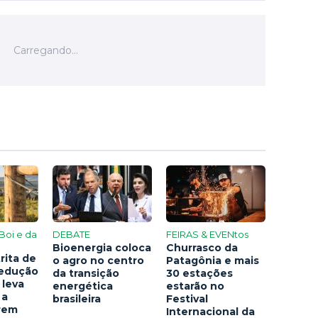
Boi e da
DEBATE
FEIRAS & EVENtos
Bioenergia coloca
Churrasco da
rita de
o agro no centro
Patagônia e mais
redução
da transição
30 estações
 leva
energética
estarão no
 a
brasileira
Festival
arem
Internacional da