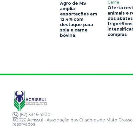
Carne
Agro de MS
Oferta rest
amplia
animais e 
exportações em
dos abates
12,4% com
frigoríficos
destaque para
intensific
soja e carne
compras
bovina
(67) 3345-4200
©2026 Acrissul - Associação dos Criadores de Mato Grosso 
reservados