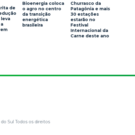
Bioenergia coloca
Churrasco da
rita de
o agro no centro
Patagônia e mais
redução
da transição
30 estações
 leva
energética
estarão no
 a
brasileira
Festival
arem
Internacional da
Carne deste ano
do Sul Todos os direitos