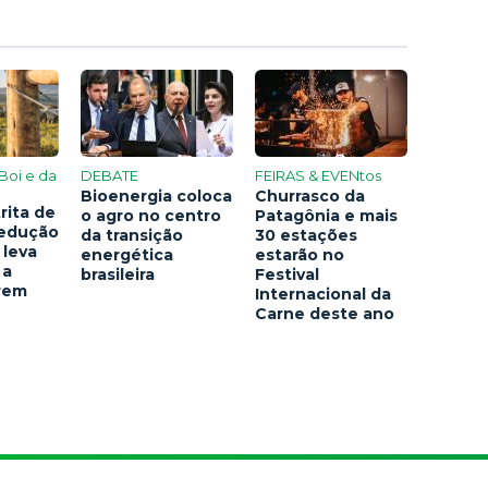
Boi e da
DEBATE
FEIRAS & EVENtos
Bioenergia coloca
Churrasco da
rita de
o agro no centro
Patagônia e mais
redução
da transição
30 estações
 leva
energética
estarão no
 a
brasileira
Festival
arem
Internacional da
Carne deste ano