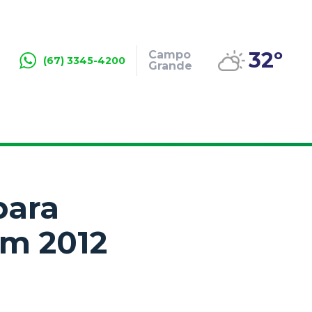
32º
Campo
(67) 3345-4200
Grande
para
em 2012