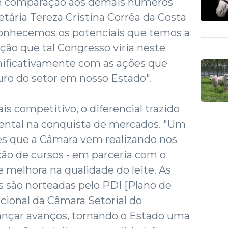
em comparação aos demais números
retária Tereza Cristina Corrêa da Costa
conhecemos os potenciais que temos a
cção que tal Congresso viria neste
ificativamente com as ações que
uro do setor em nosso Estado".
 competitivo, o diferencial trazido
ental na conquista de mercados. "Um
es que a Câmara vem realizando nos
ão de cursos - em parceria com o
 melhora na qualidade do leite. As
 são norteadas pelo PDI [Plano de
cional da Câmara Setorial do
cançar avanços, tornando o Estado uma