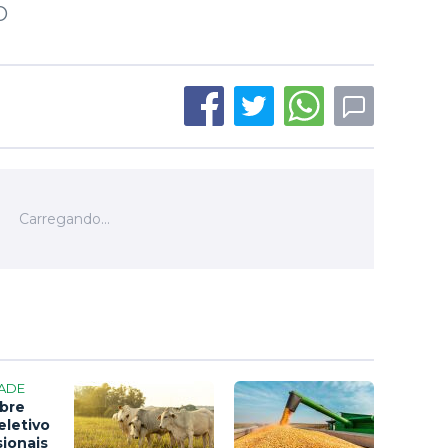
O
ADE
bre
eletivo
sionais