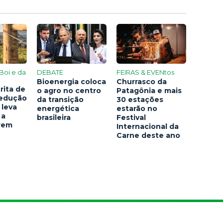
Boi e da
DEBATE
FEIRAS & EVENtos
Bioenergia coloca
Churrasco da
rita de
o agro no centro
Patagônia e mais
redução
da transição
30 estações
 leva
energética
estarão no
 a
brasileira
Festival
arem
Internacional da
Carne deste ano