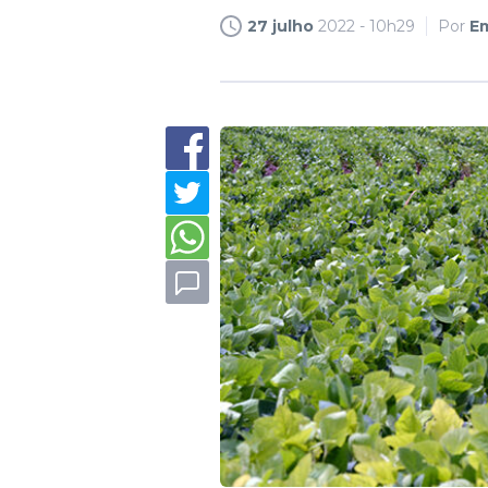
27 julho
2022 - 10h29
Por
E