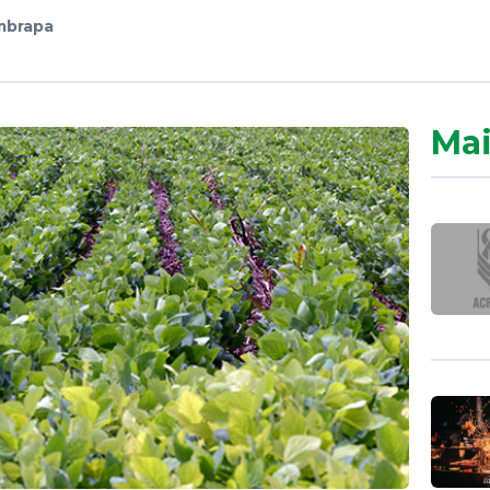
mbrapa
Mai