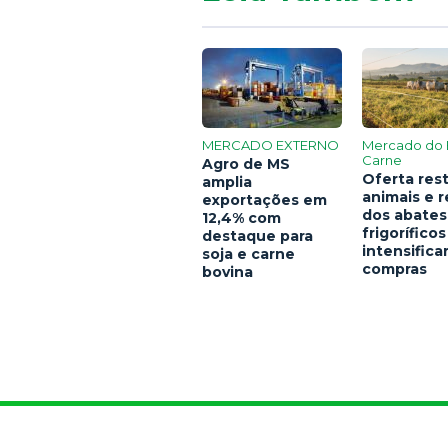
MERCADO EXTERNO
Mercado do 
Carne
Agro de MS
Oferta rest
amplia
animais e 
exportações em
dos abates
12,4% com
frigoríficos
destaque para
intensific
soja e carne
compras
bovina