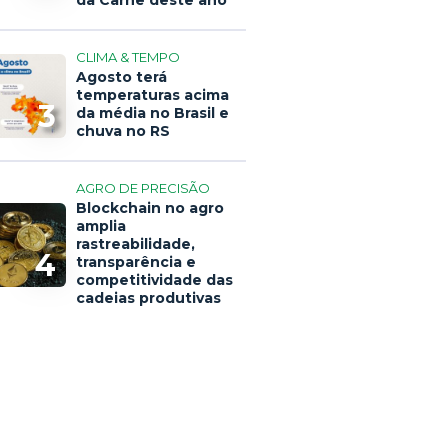
da Carne deste ano
CLIMA & TEMPO
Agosto terá
temperaturas acima
3
da média no Brasil e
chuva no RS
AGRO DE PRECISÃO
Blockchain no agro
amplia
rastreabilidade,
4
transparência e
competitividade das
cadeias produtivas