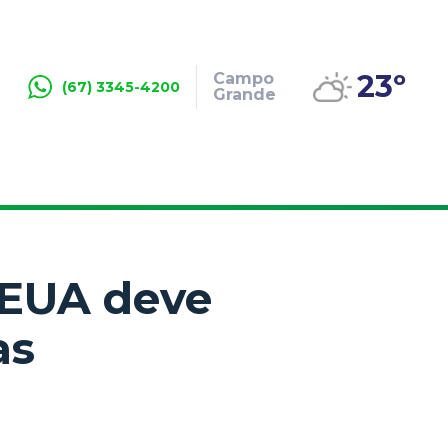
23º
Campo
(67) 3345-4200
Grande
 EUA deve
as