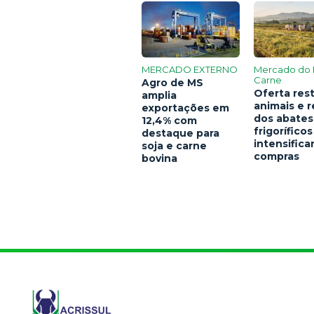
MERCADO EXTERNO
Mercado do 
Carne
Agro de MS
Oferta rest
amplia
animais e 
exportações em
dos abates
12,4% com
frigoríficos
destaque para
intensific
soja e carne
compras
bovina