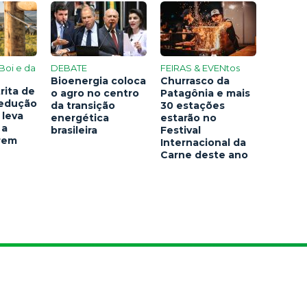
Boi e da
DEBATE
FEIRAS & EVENtos
Bioenergia coloca
Churrasco da
rita de
o agro no centro
Patagônia e mais
redução
da transição
30 estações
 leva
energética
estarão no
 a
brasileira
Festival
arem
Internacional da
Carne deste ano