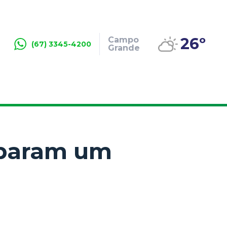
26º
Campo
(67) 3345-4200
Grande
eparam um