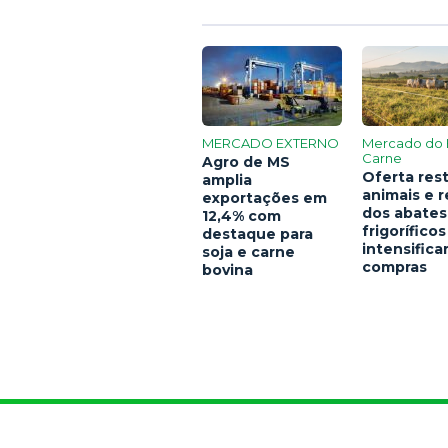
MERCADO EXTERNO
Mercado do 
Carne
Agro de MS
Oferta rest
amplia
animais e 
exportações em
dos abates
12,4% com
frigoríficos
destaque para
intensific
soja e carne
compras
bovina