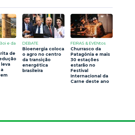
Boi e da
DEBATE
FEIRAS & EVENtos
Bioenergia coloca
Churrasco da
rita de
o agro no centro
Patagônia e mais
redução
da transição
30 estações
 leva
energética
estarão no
 a
brasileira
Festival
arem
Internacional da
Carne deste ano