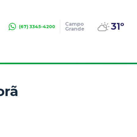
31º
Campo
(67) 3345-4200
Grande
orã