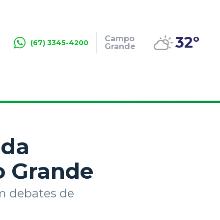
32º
Campo
(67) 3345-4200
Grande
ada
o Grande
m debates de