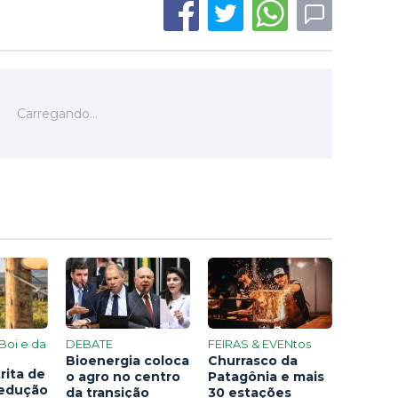
Boi e da
DEBATE
FEIRAS & EVENtos
Bioenergia coloca
Churrasco da
rita de
o agro no centro
Patagônia e mais
redução
da transição
30 estações