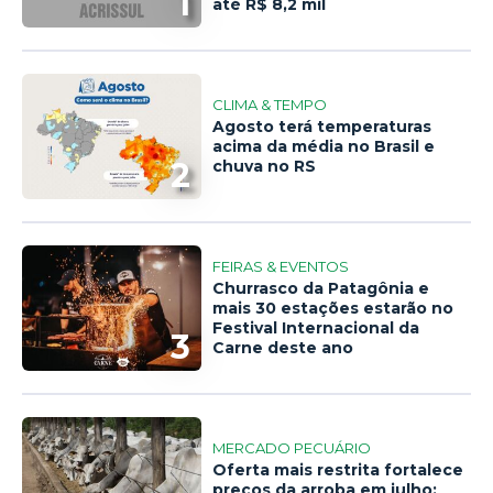
1
até R$ 8,2 mil
CLIMA & TEMPO
Agosto terá temperaturas
acima da média no Brasil e
2
chuva no RS
FEIRAS & EVENTOS
Churrasco da Patagônia e
mais 30 estações estarão no
Festival Internacional da
3
Carne deste ano
MERCADO PECUÁRIO
Oferta mais restrita fortalece
preços da arroba em julho;