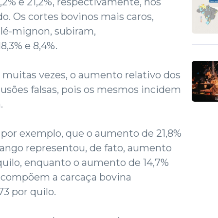
2,2% e 21,2%, respectivamente, nos
. Os cortes bovinos mais caros,
filé-mignon, subiram,
8,3% e 8,4%.
, muitas vezes, o aumento relativo dos
lusões falsas, pois os mesmos incidem
.
, por exemplo, que o aumento de 21,8%
rango representou, de fato, aumento
quilo, enquanto o aumento de 14,7%
e compõem a carcaça bovina
73 por quilo.