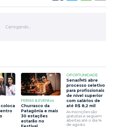
OPORTUNIDADE
Senar/MS abre
processo seletivo
para profissionais
de nível superior
FEIRAS & EVENtos
com salários de
 coloca
Churrasco da
até R$ 8,2 mil
centro
Patagônia e mais
As inscrições são
ão
30 estações
gratuitas e seguem
abertas até o dia 14
estarão no
de agosto
Festival