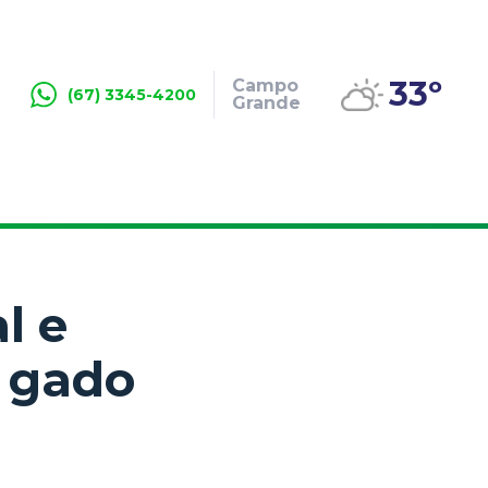
33º
Campo
(67) 3345-4200
Grande
l e
o gado