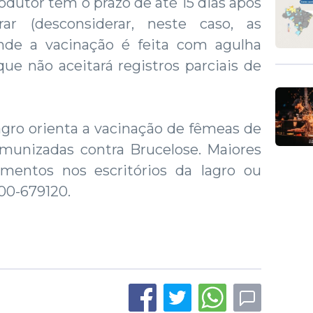
odutor tem o prazo de até 15 dias após
ar (desconsiderar, neste caso, as
nde a vacinação é feita com agulha
 que não aceitará registros parciais de
 Iagro orienta a vacinação de fêmeas de
munizadas contra Brucelose. Maiores
imentos nos escritórios da Iagro ou
800-679120.