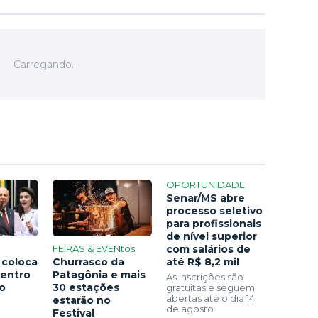
OPORTUNIDADE
Senar/MS abre
processo seletivo
para profissionais
de nível superior
FEIRAS & EVENtos
com salários de
 coloca
Churrasco da
até R$ 8,2 mil
centro
Patagônia e mais
As inscrições são
ão
30 estações
gratuitas e seguem
abertas até o dia 14
estarão no
de agosto
Festival