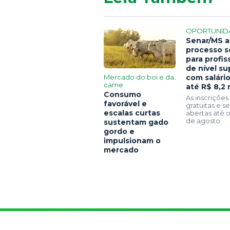
OPORTUNID
Senar/MS a
processo s
para profis
de nível su
Mercado do boi e da
com salári
carne
até R$ 8,2 
Consumo
As inscrições
favorável e
gratuitas e 
escalas curtas
abertas até o
de agosto
sustentam gado
gordo e
impulsionam o
mercado