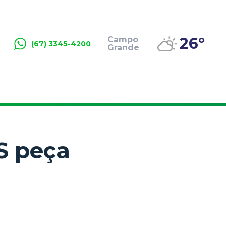
26º
Campo
(67) 3345-4200
Grande
S peça