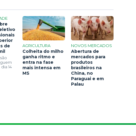
ADE
bre
eletivo
sionais
perior
os de
AGRICULTURA
NOVOS MERCADOS
mil
Colheita do milho
Abertura de
ganha ritmo e
mercados para
 são
entra na fase
produtos
seguem
 dia 14
mais intensa em
brasileiros na
MS
China, no
Paraguai e em
Palau