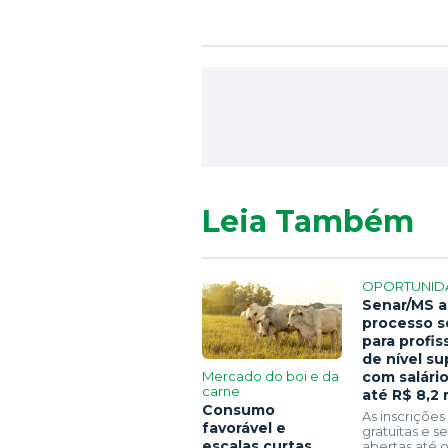
Leia Também
OPORTUNID
Senar/MS a
processo s
para profis
de nível su
Mercado do boi e da
com salári
carne
até R$ 8,2 
Consumo
As inscrições
favorável e
gratuitas e 
escalas curtas
abertas até o