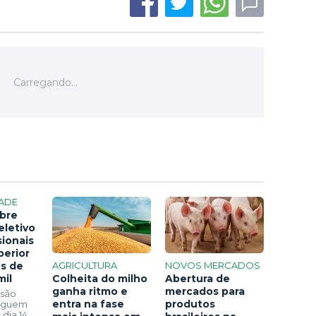
ADE
bre
eletivo
sionais
perior
os de
AGRICULTURA
NOVOS MERCADOS
mil
Colheita do milho
Abertura de
ganha ritmo e
mercados para
 são
entra na fase
produtos
seguem
 dia 14