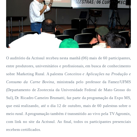
O auditório da Acrissul recebeu nesta manhã (06) mais de 60 participantes,
entre produtores, universitários e profissionais, em busca de conhecimento
sobre Marketing Rural. A palestra
Conceitos e Aplicações na Produção e
Consumo da Carne Bovina,
ministrada pelo professor da Famez/UFMS
(Departamento de Zootecnia da Universidade Federal de Mato Grosso do
Sul), Dr. Ricadro Carneiro Brumatti, faz parte da programação da Expo MS,
que está realizando, até o dia 12 de outubro, mais de 60 palestras sobre o
meio rural. A programação também é transmitido ao vivo pela TV Agromix,
com link no site da Acrissul. Ao final, todos os participantes presenciais
recebem certificados.