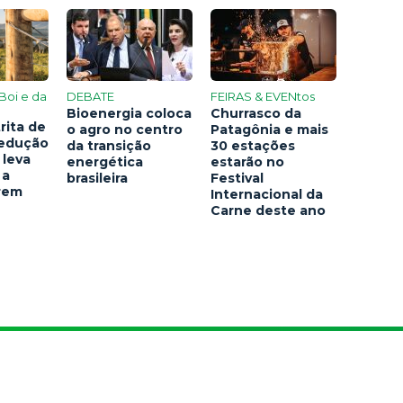
Boi e da
DEBATE
FEIRAS & EVENtos
Bioenergia coloca
Churrasco da
rita de
o agro no centro
Patagônia e mais
redução
da transição
30 estações
 leva
energética
estarão no
 a
brasileira
Festival
arem
Internacional da
Carne deste ano