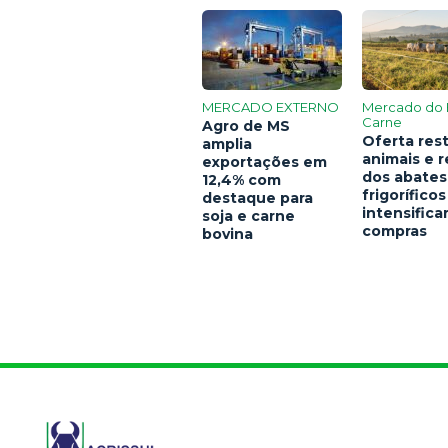
MERCADO EXTERNO
Mercado do 
Carne
Agro de MS
Oferta rest
amplia
animais e 
exportações em
dos abates
12,4% com
frigoríficos
destaque para
intensific
soja e carne
compras
bovina