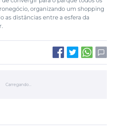
l de convergir para o parque todos os
gronegócio, organizando um shopping
 as distâncias entre a esfera da
.