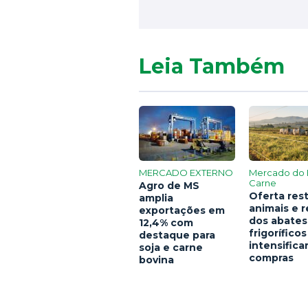
Leia Também
MERCADO EXTERNO
Mercado do 
Carne
Agro de MS
Oferta rest
amplia
animais e 
exportações em
dos abates
12,4% com
frigoríficos
destaque para
intensific
soja e carne
compras
bovina