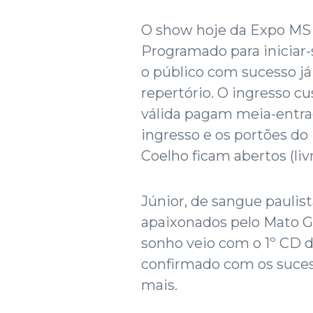
O show hoje da Expo MS é
Programado para iniciar-s
o público com sucesso j
repertório. O ingresso c
válida pagam meia-entrad
ingresso e os portões do
Coelho ficam abertos (livr
Júnior, de sangue paulist
apaixonados pelo Mato Gr
sonho veio com o 1º CD d
confirmado com os suces
mais.