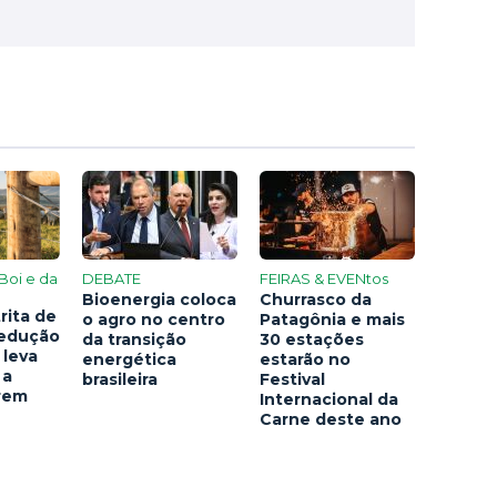
Boi e da
DEBATE
FEIRAS & EVENtos
Bioenergia coloca
Churrasco da
rita de
o agro no centro
Patagônia e mais
redução
da transição
30 estações
 leva
energética
estarão no
 a
brasileira
Festival
arem
Internacional da
Carne deste ano