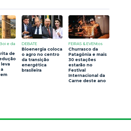
Boi e da
DEBATE
FEIRAS & EVENtos
Bioenergia coloca
Churrasco da
rita de
o agro no centro
Patagônia e mais
redução
da transição
30 estações
 leva
energética
estarão no
 a
brasileira
Festival
arem
Internacional da
Carne deste ano