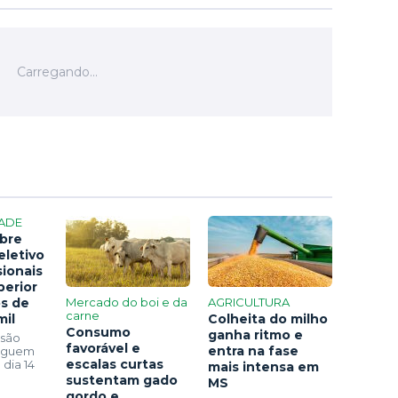
ADE
bre
eletivo
sionais
perior
os de
Mercado do boi e da
AGRICULTURA
carne
mil
Colheita do milho
Consumo
ganha ritmo e
 são
favorável e
entra na fase
seguem
escalas curtas
 dia 14
mais intensa em
sustentam gado
MS
gordo e