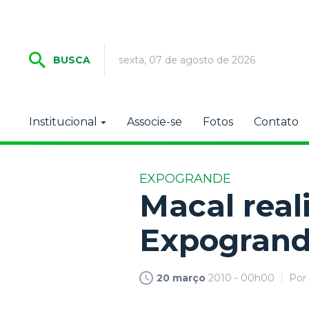
sexta, 07 de agosto de 2026
BUSCA
Institucional
Associe-se
Fotos
Contato
EXPOGRANDE
Macal real
Expogran
20 março
2010 - 00h00
Por