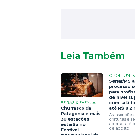
Leia Também
OPORTUNID
Senar/MS a
processo s
para profis
de nível su
FEIRAS & EVENtos
com salári
Churrasco da
até R$ 8,2 
Patagônia e mais
As inscrições
30 estações
gratuitas e 
abertas até o
estarão no
de agosto
Festival