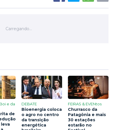
Boi e da
DEBATE
FEIRAS & EVENtos
Bioenergia coloca
Churrasco da
rita de
o agro no centro
Patagônia e mais
redução
da transição
30 estações
 leva
energética
estarão no
 a