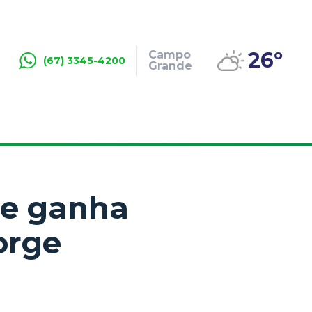
26º
Campo
(67) 3345-4200
Grande
de ganha
orge