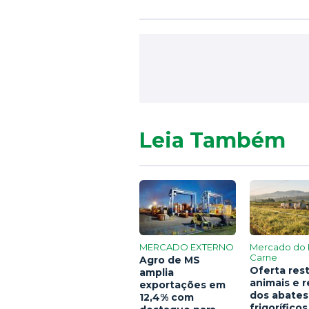
Leia Também
MERCADO EXTERNO
Mercado do 
Carne
Agro de MS
Oferta rest
amplia
animais e 
exportações em
dos abates
12,4% com
frigoríficos