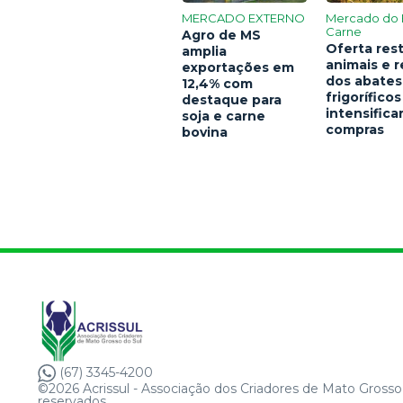
MERCADO EXTERNO
Mercado do 
Carne
Agro de MS
Oferta rest
amplia
animais e 
exportações em
dos abates
12,4% com
frigoríficos
destaque para
intensific
soja e carne
compras
bovina
(67) 3345-4200
©2026 Acrissul - Associação dos Criadores de Mato Grosso 
reservados