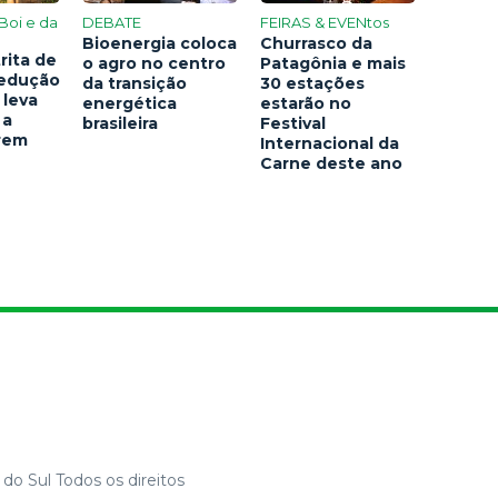
Boi e da
DEBATE
FEIRAS & EVENtos
Bioenergia coloca
Churrasco da
rita de
o agro no centro
Patagônia e mais
redução
da transição
30 estações
 leva
energética
estarão no
 a
brasileira
Festival
arem
Internacional da
Carne deste ano
do Sul Todos os direitos