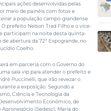
ncipais ações desenvolvidas pelas
por meio de painéis com fotos e
nteirar a população campo-grandense
 O prefeito Nelson Trad Filho e o vice-
e participam na noite desta quinta-
de de abertura da 72ª Expogrande, no
ucídio Coelho.
 será em parceria com o Governo do
uma sala vip para atender o prefeito e
é Puccinelli, que irão revezar o
urante a exposição. Segundo a
smo, Ciência e Tecnologia da
 Desenvolvimento Econômico, de
o Agronegócio (Sedesc), Maria do