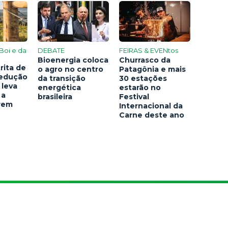
Boi e da
DEBATE
FEIRAS & EVENtos
Bioenergia coloca
Churrasco da
rita de
o agro no centro
Patagônia e mais
redução
da transição
30 estações
 leva
energética
estarão no
 a
brasileira
Festival
arem
Internacional da
Carne deste ano