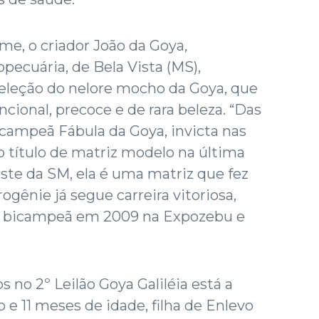
e, o criador João da Goya,
pecuária, de Bela Vista (MS),
seleção do nelore mocho da Goya, que
cional, precoce e de rara beleza. “Das
rcampeã Fábula da Goya, invicta nas
o título de matriz modelo na última
ste da SM, ela é uma matriz que fez
rogênie já segue carreira vitoriosa,
foi bicampeã em 2009 na Expozebu e
 no 2º Leilão Goya Galiléia está a
o e 11 meses de idade, filha de Enlevo