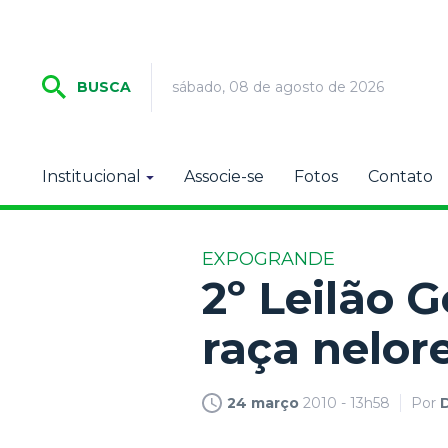
sábado, 08 de agosto de 2026
BUSCA
Institucional
Associe-se
Fotos
Contato
EXPOGRANDE
2º Leilão 
raça nelo
24 março
2010 - 13h58
Por
D