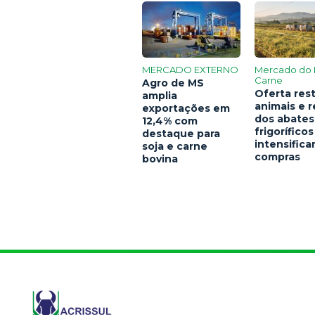
MERCADO EXTERNO
Mercado do 
Carne
Agro de MS
Oferta rest
amplia
animais e 
exportações em
dos abates
12,4% com
frigoríficos
destaque para
intensific
soja e carne
compras
bovina